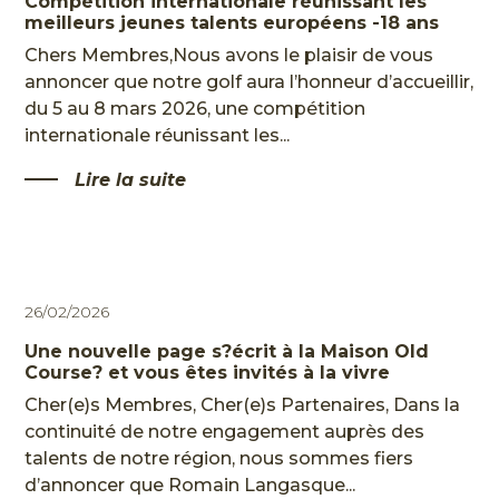
Compétition internationale réunissant les
meilleurs jeunes talents européens -18 ans
Chers Membres,Nous avons le plaisir de vous
annoncer que notre golf aura l’honneur d’accueillir,
du 5 au 8 mars 2026, une compétition
internationale réunissant les...
Lire la suite
HOME
26/02/2026
L'HISTOIRE
Une nouvelle page s?écrit à la Maison Old
LES
Course? et vous êtes invités à la vivre
PARCOURS
Cher(e)s Membres, Cher(e)s Partenaires, Dans la
LE CENTRE DE PERFORMANCE
continuité de notre engagement auprès des
talents de notre région, nous sommes fiers
RESTAURANT & BAR
d’annoncer que Romain Langasque...