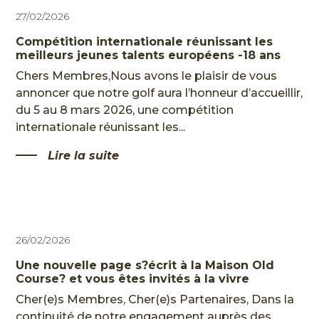
27/02/2026
Compétition internationale réunissant les
HOME
meilleurs jeunes talents européens -18 ans
L'HISTOIRE
Chers Membres,Nous avons le plaisir de vous
annoncer que notre golf aura l’honneur d’accueillir,
LES
du 5 au 8 mars 2026, une compétition
PARCOURS
internationale réunissant les...
LE CENTRE DE PERFORMANCE
Lire la suite
RESTAURANT & BAR
EVÈNEMENTS PRIVÉS
PARTENAIRES
26/02/2026
LE STYLE
Une nouvelle page s?écrit à la Maison Old
LES ACTUS
Course? et vous êtes invités à la vivre
Cher(e)s Membres, Cher(e)s Partenaires, Dans la
EN
continuité de notre engagement auprès des