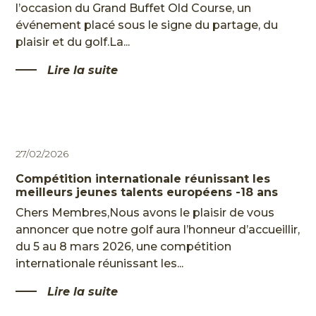
LE CENTRE DE PERFORMANCE
l’occasion du Grand Buffet Old Course, un
événement placé sous le signe du partage, du
RESTAURANT & BAR
plaisir et du golf.La...
EVÈNEMENTS PRIVÉS
Lire la suite
PARTENAIRES
LE STYLE
LES ACTUS
27/02/2026
EN
Compétition internationale réunissant les
meilleurs jeunes talents européens -18 ans
Chers Membres,Nous avons le plaisir de vous
annoncer que notre golf aura l’honneur d’accueillir,
du 5 au 8 mars 2026, une compétition
internationale réunissant les...
Lire la suite