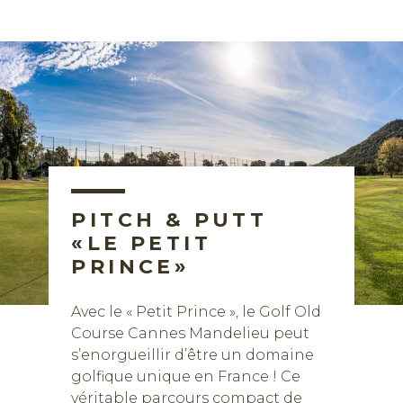
PITCH & PUTT
«LE PETIT
Réserver
PRINCE»
Avec le « Petit Prince », le Golf Old
Course Cannes Mandelieu peut
s’enorgueillir d’être un domaine
golfique unique en France ! Ce
véritable parcours compact de