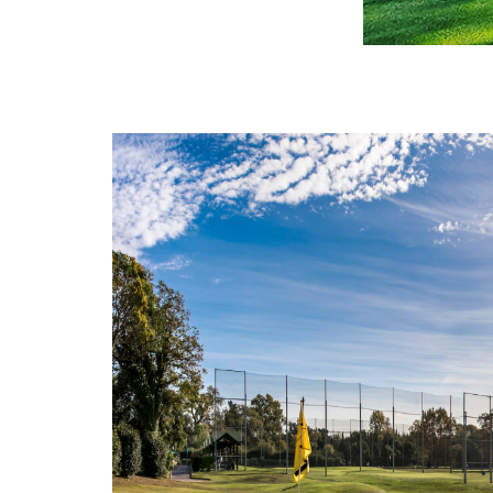
HOME
L'HISTOIRE
LES
PARCOURS
LE CENTRE DE PERFORMANCE
RESTAURANT & BAR
EVÈNEMENTS PRIVÉS
PARTENAIRES
LE STYLE
LES ACTUS
EN