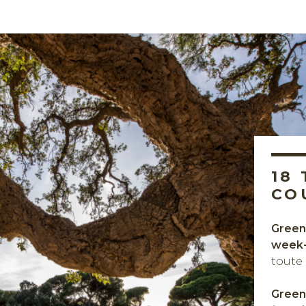
18
CO
Green
week
toute 
Green