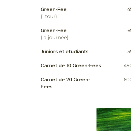
Green-Fee
4
(1 tour)
Green-Fee
6
(la journée)
Juniors et étudiants
3
Carnet de 10 Green-Fees
49
Carnet de 20 Green-
60
Fees