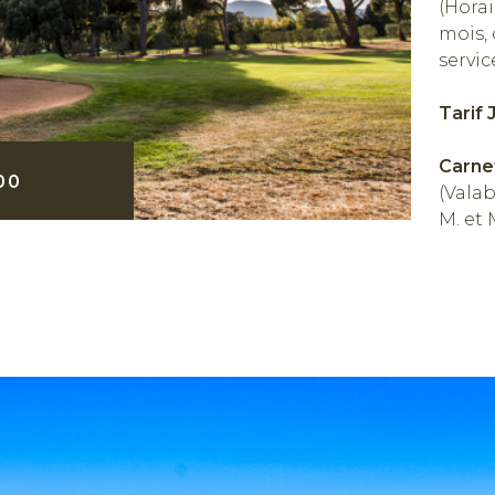
(Horai
mois,
servic
Tarif 
Carne
00
(Valab
M. et