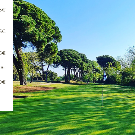
5€
5€
5€
0€
0€