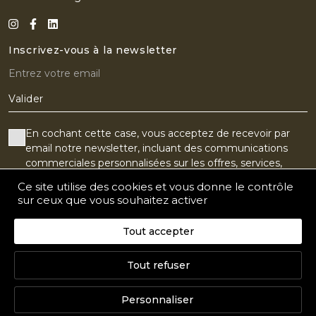
Inscrivez-vous à la newsletter
Valider
En cochant cette case, vous acceptez de recevoir par
email notre newsletter, incluant des communications
commerciales personnalisées sur les offres, services,
produits, événements ou partenaires du Golf Old Course.
Ce site utilise des cookies et vous donne le contrôle
Vous pouvez vos désabonner à tout moment.
sur ceux que vous souhaitez activer
J'accepte le suivi de l'ouverture de mes e-mails pour
Tout accepter
recevoir un contenu personnalisé
Tout refuser
Personnaliser