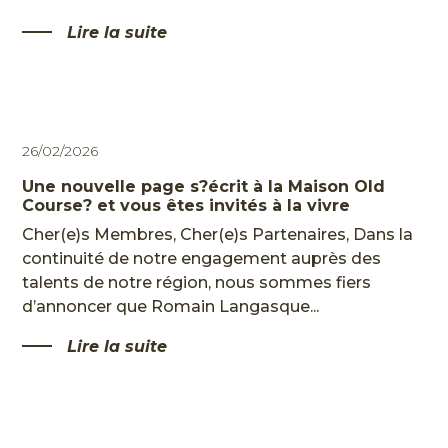
Lire la suite
HOME
L'HISTOIRE
LES
PARCOURS
26/02/2026
LE CENTRE DE PERFORMANCE
Une nouvelle page s?écrit à la Maison Old
Course? et vous êtes invités à la vivre
RESTAURANT & BAR
Cher(e)s Membres, Cher(e)s Partenaires, Dans la
EVÈNEMENTS PRIVÉS
continuité de notre engagement auprès des
PARTENAIRES
talents de notre région, nous sommes fiers
d’annoncer que Romain Langasque...
LE STYLE
Lire la suite
LES ACTUS
EN