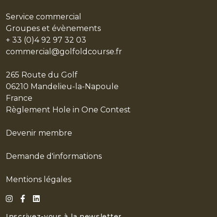
LE CENTRE DE PERFORMANCE
Service commercial
RESTAURANT & BAR
Groupes et évènements
EVÈNEMENTS PRIVÉS
+ 33 (0)4 92 97 32 03
commercial@golfoldcourse.fr
PARTENAIRES
LE STYLE
265 Route du Golf
06210 Mandelieu-la-Napoule
LES ACTUS
France
Règlement Hole in One Contest
EN
Devenir membre
Demande d'informations
Mentions légales
Inscrivez-vous à la newsletter