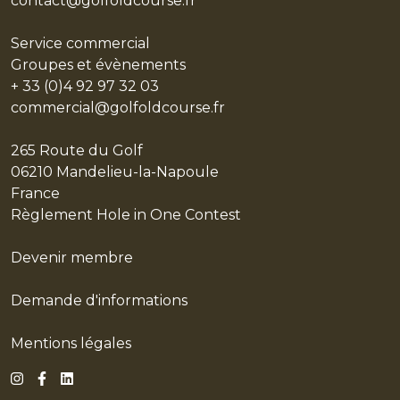
contact@golfoldcourse.fr
L'HISTOIRE
Service commercial
LES
Groupes et évènements
PARCOURS
+ 33 (0)4 92 97 32 03
commercial@golfoldcourse.fr
LE CENTRE DE PERFORMANCE
RESTAURANT & BAR
265 Route du Golf
06210 Mandelieu-la-Napoule
EVÈNEMENTS PRIVÉS
France
PARTENAIRES
Règlement Hole in One Contest
LE STYLE
Devenir membre
LES ACTUS
Demande d'informations
EN
Mentions légales