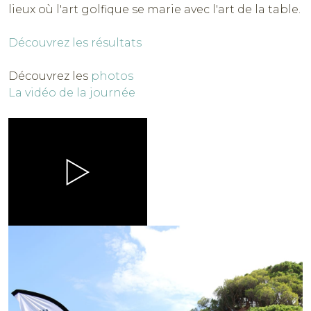
lieux où l'art golfique se marie avec l'art de la table.
Découvrez les résultats
Découvrez les
photos
La vidéo de la journée