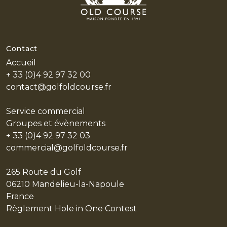
HOME
L'HISTOIRE
LES
Contact
PARCOURS
Accueil
LE CENTRE DE PERFORMANCE
+ 33 (0)4 92 97 32 00
contact@golfoldcourse.fr
RESTAURANT & BAR
EVÈNEMENTS PRIVÉS
Service commercial
Groupes et évènements
PARTENAIRES
+ 33 (0)4 92 97 32 03
LE STYLE
commercial@golfoldcourse.fr
LES ACTUS
265 Route du Golf
06210 Mandelieu-la-Napoule
EN
France
Règlement Hole in One Contest