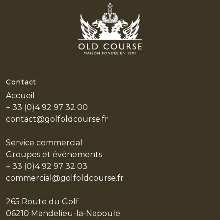
Contact
HOME
Accueil
L'HISTOIRE
+ 33 (0)4 92 97 32 00
contact@golfoldcourse.fr
LES
PARCOURS
Service commercial
LE CENTRE DE PERFORMANCE
Groupes et évènements
+ 33 (0)4 92 97 32 03
RESTAURANT & BAR
commercial@golfoldcourse.fr
EVÈNEMENTS PRIVÉS
265 Route du Golf
PARTENAIRES
06210 Mandelieu-la-Napoule