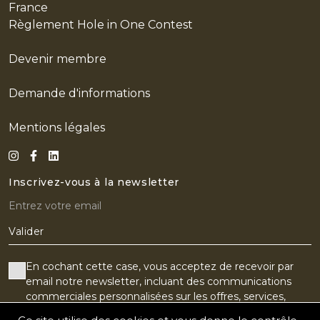
LE STYLE
France
Règlement Hole in One Contest
LES ACTUS
Devenir membre
EN
Demande d'informations
Mentions légales
Inscrivez-vous à la newsletter
Valider
En cochant cette case, vous acceptez de recevoir par
email notre newsletter, incluant des communications
commerciales personnalisées sur les offres, services,
produits, événements ou partenaires du Golf Old Course.