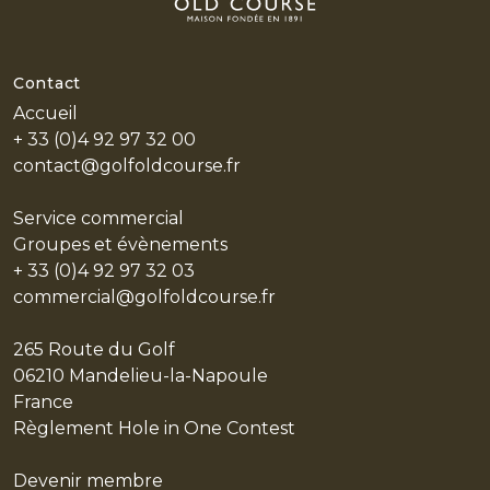
Contact
Accueil
HOME
+ 33 (0)4 92 97 32 00
L'HISTOIRE
contact@golfoldcourse.fr
LES
Service commercial
PARCOURS
Groupes et évènements
LE CENTRE DE PERFORMANCE
+ 33 (0)4 92 97 32 03
commercial@golfoldcourse.fr
RESTAURANT & BAR
EVÈNEMENTS PRIVÉS
265 Route du Golf
06210 Mandelieu-la-Napoule
PARTENAIRES
France
LE STYLE
Règlement Hole in One Contest
LES ACTUS
Devenir membre