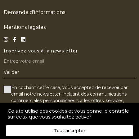
EN
Demande d'informations
Mentions légales
Inscrivez-vous à la newsletter
Valider
En cochant cette case, vous acceptez de recevoir par
email notre newsletter, incluant des communications
commerciales personnalisées sur les offres, services,
produits, événements ou partenaires du Golf Old Course.
Ce site utilise des cookies et vous donne le contrôle
Vous pouvez vos désabonner à tout moment.
sur ceux que vous souhaitez activer
J'accepte le suivi de l'ouverture de mes e-mails pour
Tout accepter
recevoir un contenu personnalisé