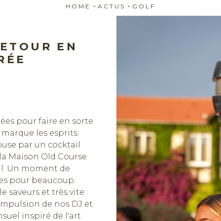
-
-
HOME
ACTUS
GOLF
RETOUR EN
RÉE
ées pour faire en sorte
 marque les esprits.
ouse par un cocktail
 la Maison Old Course
leil. Un moment de
lles pour beaucoup.
 saveurs et très vite
impulsion de nos DJ et
uel inspiré de l'art