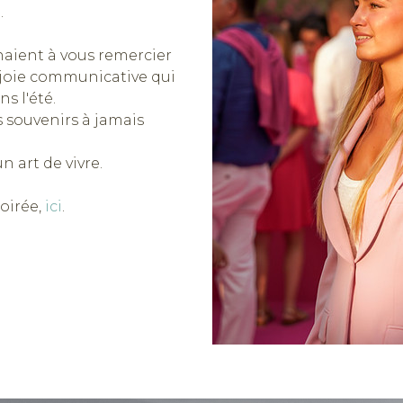
.
naient à vous remercier
e joie communicative qui
s l'été.
 souvenirs à jamais
n art de vivre.
oirée,
ici
.